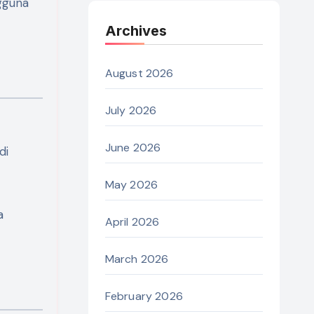
gguna
Archives
August 2026
July 2026
June 2026
di
May 2026
a
April 2026
March 2026
February 2026