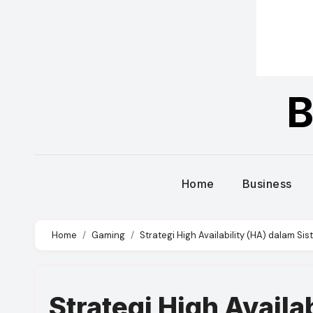
B
Home
Business
Home
Gaming
Strategi High Availability (HA) dalam Si
Strategi High Availa