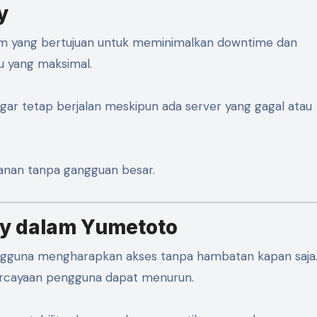
y
stem yang bertujuan untuk meminimalkan downtime dan
u yang maksimal.
gar tetap berjalan meskipun ada server yang gagal atau
ayanan tanpa gangguan besar.
ity dalam Yumetoto
ngguna mengharapkan akses tanpa hambatan kapan saja.
ercayaan pengguna dapat menurun.