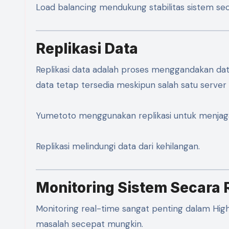
Load balancing mendukung stabilitas sistem sec
Replikasi Data
Replikasi data adalah proses menggandakan da
data tetap tersedia meskipun salah satu server 
Yumetoto menggunakan replikasi untuk menjaga 
Replikasi melindungi data dari kehilangan.
Monitoring Sistem Secara 
Monitoring real-time sangat penting dalam High 
masalah secepat mungkin.