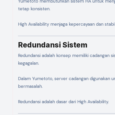
Yumetoto membutuhkan sistem HA untuk menja
tetap konsisten.
High Availability menjaga kepercayaan dan stabil
Redundansi Sistem
Redundansi adalah konsep memiliki cadangan si
kegagalan.
Dalam Yumetoto, server cadangan digunakan unt
bermasalah.
Redundansi adalah dasar dari High Availability.