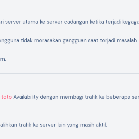
ri server utama ke server cadangan ketika terjadi kegaga
ngguna tidak merasakan gangguan saat terjadi masalah t
em.
 toto
Availability dengan membagi trafik ke beberapa se
ihkan trafik ke server lain yang masih aktif.