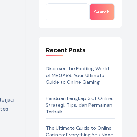
Search
Recent Posts
Discover the Exciting World
of MEGA88: Your Ultimate
Guide to Online Gaming
Panduan Lengkap Slot Online:
erjadi
Strategi, Tips, dan Permainan
kses
Terbaik
The Ultimate Guide to Online
Casinos: Everything You Need