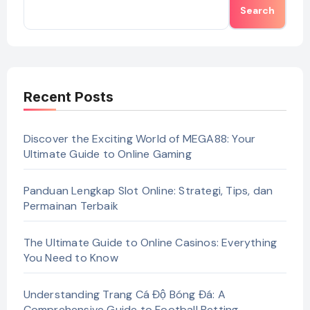
Search
Recent Posts
Discover the Exciting World of MEGA88: Your
Ultimate Guide to Online Gaming
Panduan Lengkap Slot Online: Strategi, Tips, dan
Permainan Terbaik
The Ultimate Guide to Online Casinos: Everything
You Need to Know
Understanding Trang Cá Độ Bóng Đá: A
Comprehensive Guide to Football Betting