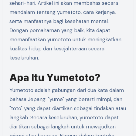
sehari-hari. Artikel ini akan membahas secara
mendalam tentang yumetoto, cara kerjanya,
serta manfaatnya bagi kesehatan mental.
Dengan pemahaman yang baik, kita dapat
memanfaatkan yumetoto untuk meningkatkan
kualitas hidup dan kesejahteraan secara
keseluruhan.
Apa Itu Yumetoto?
Yumetoto adalah gabungan dari dua kata dalam
bahasa Jepang: "yume" yang berarti mimpi, dan
"toto" yang dapat diartikan sebagai tindakan atau
langkah. Secara keseluruhan, yumetoto dapat
diartikan sebagai langkah untuk mewujudkan
mimpi atau harapan. Namun, dalam konteks