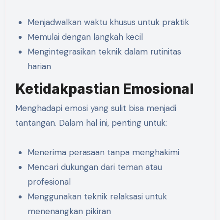
Menjadwalkan waktu khusus untuk praktik
Memulai dengan langkah kecil
Mengintegrasikan teknik dalam rutinitas
harian
Ketidakpastian Emosional
Menghadapi emosi yang sulit bisa menjadi
tantangan. Dalam hal ini, penting untuk:
Menerima perasaan tanpa menghakimi
Mencari dukungan dari teman atau
profesional
Menggunakan teknik relaksasi untuk
menenangkan pikiran