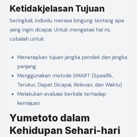
Ketidakjelasan Tujuan
Seringkali, individu merasa bingung tentang apa
yang ingin dicapai. Untuk mengatasi hal ini,
cobalah untuk:
Menetapkan tujuan jangka pendek dan jangka
panjang
Menggunakan metode SMART (Spesifik,
Terukur, Dapat Dicapai, Relevan, dan Waktu)
Melakukan evaluasi berkala terhadap
kemajuan
Yumetoto dalam
Kehidupan Sehari-hari