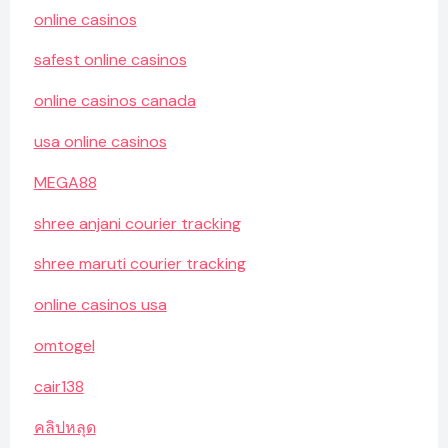
online casinos
safest online casinos
online casinos canada
usa online casinos
MEGA88
shree anjani courier tracking
shree maruti courier tracking
online casinos usa
omtogel
cair138
คลิปหลุด