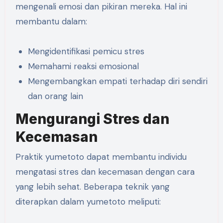
mengenali emosi dan pikiran mereka. Hal ini
membantu dalam:
Mengidentifikasi pemicu stres
Memahami reaksi emosional
Mengembangkan empati terhadap diri sendiri
dan orang lain
Mengurangi Stres dan
Kecemasan
Praktik yumetoto dapat membantu individu
mengatasi stres dan kecemasan dengan cara
yang lebih sehat. Beberapa teknik yang
diterapkan dalam yumetoto meliputi: