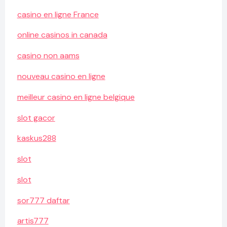
casino en ligne France
online casinos in canada
casino non aams
nouveau casino en ligne
meilleur casino en ligne belgique
slot gacor
kaskus288
slot
slot
sor777 daftar
artis777