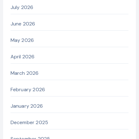
July 2026
June 2026
May 2026
April 2026
March 2026
February 2026
January 2026
December 2025
September 2025