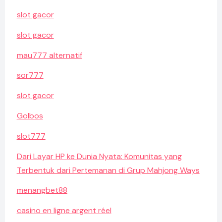
slot gacor
slot gacor
mau777 alternatif
sor777
slot gacor
Golbos
slot777
Dari Layar HP ke Dunia Nyata: Komunitas yang
Terbentuk dari Pertemanan di Grup Mahjong Ways
menangbet88
casino en ligne argent réel