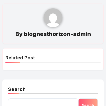
By
blognesthorizon-admin
Related Post
Search
Search