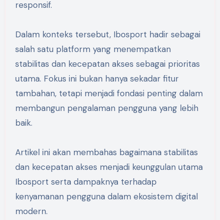
responsif.
Dalam konteks tersebut, Ibosport hadir sebagai
salah satu platform yang menempatkan
stabilitas dan kecepatan akses sebagai prioritas
utama. Fokus ini bukan hanya sekadar fitur
tambahan, tetapi menjadi fondasi penting dalam
membangun pengalaman pengguna yang lebih
baik.
Artikel ini akan membahas bagaimana stabilitas
dan kecepatan akses menjadi keunggulan utama
Ibosport serta dampaknya terhadap
kenyamanan pengguna dalam ekosistem digital
modern.