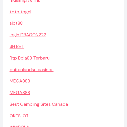
musang178 link
toto togel
slot88
login DRAGON222
SH BET
Rtp Bola88 Terbaru
buitenlandse casinos
MEGA888
MEGA888
Best Gambling Sites Canada
OKESLOT