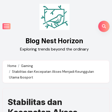
Skip
to
content
Blog Nest Horizon
Exploring trends beyond the ordinary
Home
Gaming
Stabilitas dan Kecepatan Akses Menjadi Keunggulan
Utama Ibosport
Stabilitas dan