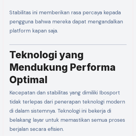
Stabilitas ini memberikan rasa percaya kepada
pengguna bahwa mereka dapat mengandalkan
platform kapan saja.
Teknologi yang
Mendukung Performa
Optimal
Kecepatan dan stabilitas yang dimiliki Ibosport
tidak terlepas dari penerapan teknologi modern
di dalam sistemnya. Teknologi ini bekerja di
belakang layar untuk memastikan semua proses
berjalan secara efisien.