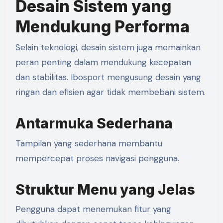
Desain Sistem yang
Mendukung Performa
Selain teknologi, desain sistem juga memainkan
peran penting dalam mendukung kecepatan
dan stabilitas. Ibosport mengusung desain yang
ringan dan efisien agar tidak membebani sistem.
Antarmuka Sederhana
Tampilan yang sederhana membantu
mempercepat proses navigasi pengguna.
Struktur Menu yang Jelas
Pengguna dapat menemukan fitur yang