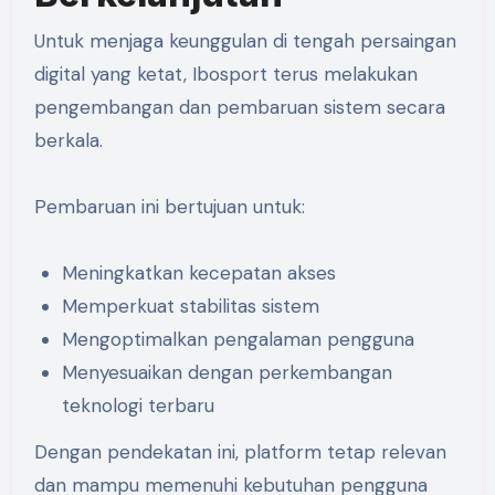
Untuk menjaga keunggulan di tengah persaingan
digital yang ketat, Ibosport terus melakukan
pengembangan dan pembaruan sistem secara
berkala.
Pembaruan ini bertujuan untuk:
Meningkatkan kecepatan akses
Memperkuat stabilitas sistem
Mengoptimalkan pengalaman pengguna
Menyesuaikan dengan perkembangan
teknologi terbaru
Dengan pendekatan ini, platform tetap relevan
dan mampu memenuhi kebutuhan pengguna