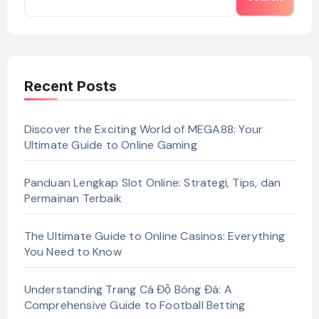
Recent Posts
Discover the Exciting World of MEGA88: Your
Ultimate Guide to Online Gaming
Panduan Lengkap Slot Online: Strategi, Tips, dan
Permainan Terbaik
The Ultimate Guide to Online Casinos: Everything
You Need to Know
Understanding Trang Cá Độ Bóng Đá: A
Comprehensive Guide to Football Betting