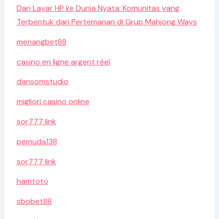
Dari Layar HP ke Dunia Nyata: Komunitas yang
Terbentuk dari Pertemanan di Grup Mahjong Ways
menangbet88
casino en ligne argent réel
dansomstudio
migliori casino online
sor777 link
pemuda138
sor777 link
hamtoto
sbobet88