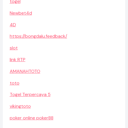
togel
Newbet4d
4D
https://bongdalu.feedback/
slot
link RTP
AMANAHTOTO
toto
Togel Terpercaya 5
vikingtoto
poker online poker88