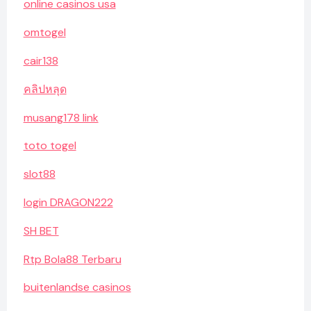
online casinos usa
omtogel
cair138
คลิปหลุด
musang178 link
toto togel
slot88
login DRAGON222
SH BET
Rtp Bola88 Terbaru
buitenlandse casinos